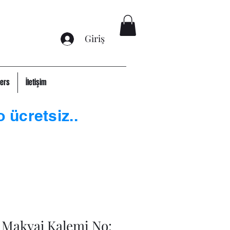
Giriş
ers
İletişim
o ücretsiz..
 Makyaj Kalemi No: