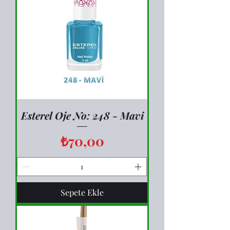
Esterel Oje No: 248 - Mavi
Fiyat
₺70,00
Sepete Ekle