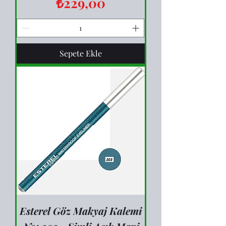
Fiyat
₺229,00
Sepete Ekle
Esterel Göz Makyaj Kalemi