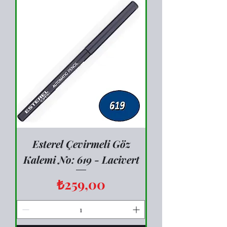
Esterel Çevirmeli Göz
Kalemi No: 619 - Lacivert
Fiyat
₺259,00