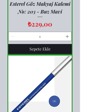
Esterel Göz Makyaj Kalemi
No: 203 - Buz Mavi
Fiyat
₺229,00
Sepete Ekle