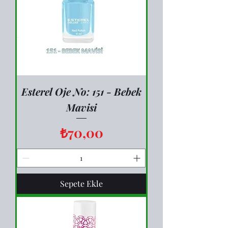
Esterel Oje No: 151 - Bebek
Mavisi
Fiyat
₺70,00
Sepete Ekle