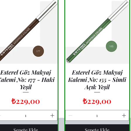
Esterel Göz Makyaj
Hızlı Bakış
Esterel Göz Makyaj
Hızlı Bakış
alemi No: 177 - Haki
Kalemi No: 155 - Simli
Yeşil
Açık Yeşil
Fiyat
Fiyat
₺229,00
₺229,00
Sepete Ekle
Sepete Ekle