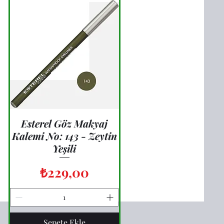
Esterel Göz Makyaj
Hızlı Bakış
Kalemi No: 143 - Zeytin
Yeşili
Fiyat
₺229,00
Sepete Ekle