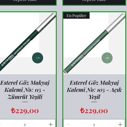
En Popüler
Esterel Göz Makyaj
Hızlı Bakış
Esterel Göz Makyaj
Hızlı Bakış
Kalemi No: 115 -
Kalemi No: 105 - Açık
Zümrüt Yeşili
Yeşil
Fiyat
Fiyat
₺229,00
₺229,00