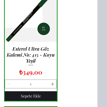
Esterel Ultra Göz
Hızlı Bakış
Kalemi No: 415 - Koyu
Yeşil
Fiyat
₺349,00
Sepete Ekle