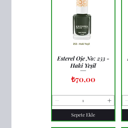
Esterel Oje No: 253 -
Hızlı Bakış
Haki Yeşil
Fiyat
₺70,00
Sepete Ekle