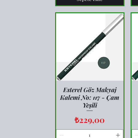
Esterel Göz Makyaj
Hızlı Bakış
Kalemi No: 117 - Çam
Yeşili
Fiyat
₺229,00