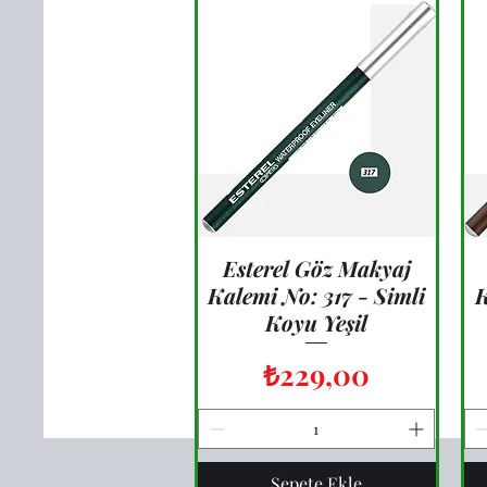
Esterel Göz Makyaj
Hızlı Bakış
Kalemi No: 317 - Simli
K
Koyu Yeşil
Fiyat
₺229,00
Sepete Ekle