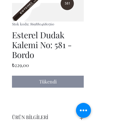
Stok kodu: 8698804680560
Esterel Dudak
Kalemi No: 581 -
Bordo
Fiyat
₺229,00
Tükendi
ÜRÜN BİLGİLERİ
Burası ürününüzle ilgili boyut,