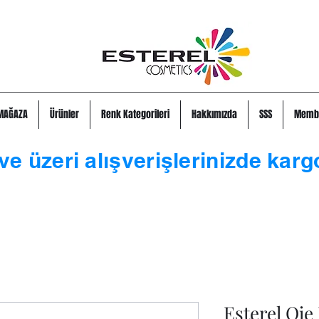
MAĞAZA
Ürünler
Renk Kategorileri
Hakkımızda
SSS
Memb
ve üzeri alışverişlerinizde karg
Esterel Oje