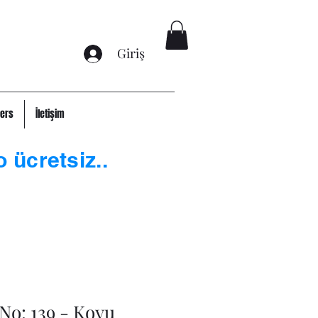
Giriş
ers
İletişim
o ücretsiz..
 No: 139 - Koyu