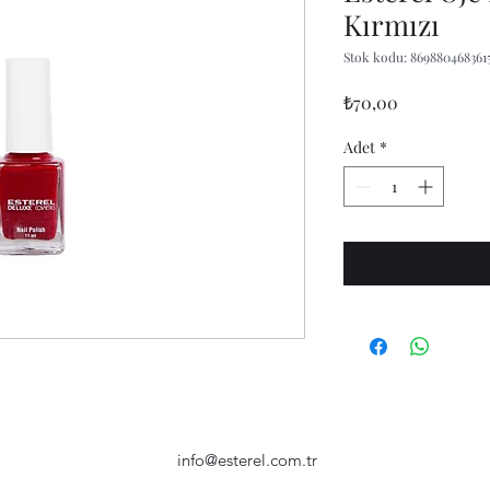
Kırmızı
Stok kodu: 869880468361
Fiyat
₺70,00
Adet
*
info@esterel.com.tr