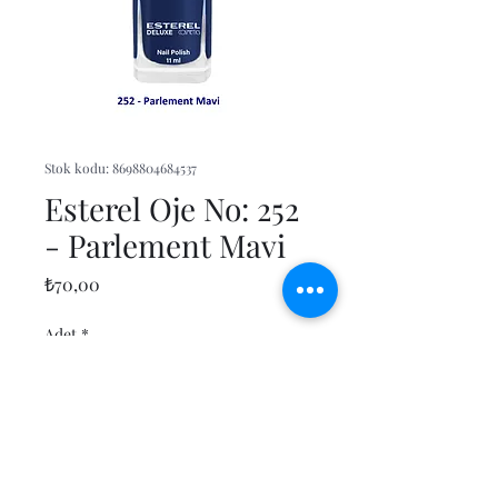
Stok kodu: 8698804684537
Esterel Oje No: 252
- Parlement Mavi
Fiyat
₺70,00
Adet
*
Sepete Ekle